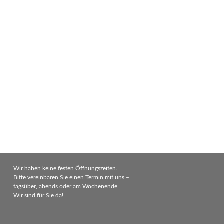
Wir haben keine festen Öffnungszeiten.
Bitte vereinbaren Sie einen Termin mit uns –
tagsüber, abends oder am Wochenende.
Wir sind für Sie da!