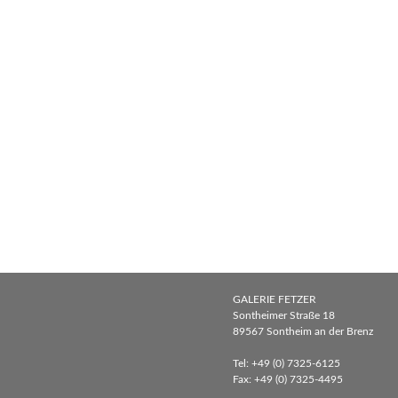
GALERIE FETZER
Sontheimer Straße 18
89567 Sontheim an der Brenz
Tel: +49 (0) 7325-6125
Fax: +49 (0) 7325-4495