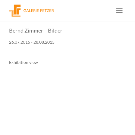
Skip
Bernd Zimmer – Bilder
to
content
26.07.2015 - 28.08.2015
Exhibition view