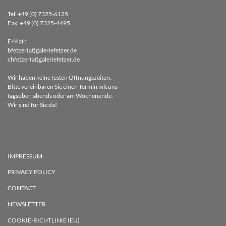
Tel: +49 (0) 7325-6125
Fax: +49 (0) 7325-4495
E-Mail:
bfetzer(at)galeriefetzer.de
chfetzer(at)galeriefetzer.de
Wir haben keine festen Öffnungszeiten.
Bitte vereinbaren Sie einen Termin mit uns –
tagsüber, abends oder am Wochenende.
Wir sind für Sie da!
IMPRESSUM
PRIVACY POLICY
CONTACT
NEWSLETTER
COOKIE-RICHTLINIE (EU)