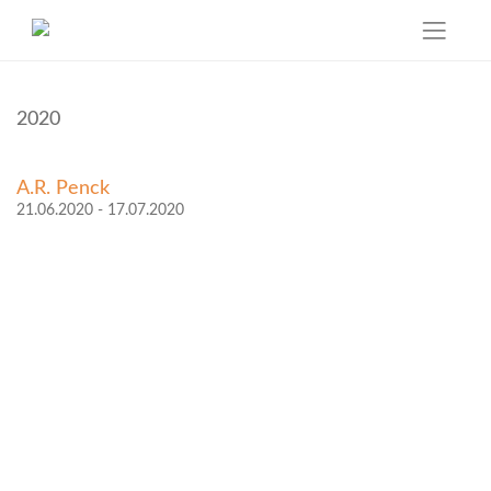
Skip
to
2020
content
A.R. Penck
21.06.2020 - 17.07.2020