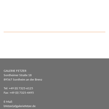
GALERIE FETZER
Sontheimer Straße 18
89567 Sontheim an der Brenz
Tel: +49 (0) 7325-6125
Fax: +49 (0) 7325-4495
E-Mail:
bfetzer(at)galeriefetzer.de