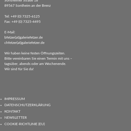
Sontheimer Straße 18
89567 Sontheim an der Brenz
Tel: +49 (0) 7325-6125
Fax: +49 (0) 7325-4495
E-Mail:
bfetzer(at)galeriefetzer.de
chfetzer(at)galeriefetzer.de
Wir haben keine festen Öffnungszeiten.
Bitte vereinbaren Sie einen Termin mit uns –
tagsüber, abends oder am Wochenende.
Wir sind für Sie da!
IMPRESSUM
DATENSCHUTZERKLÄRUNG
KONTAKT
NEWSLETTER
COOKIE-RICHTLINIE (EU)