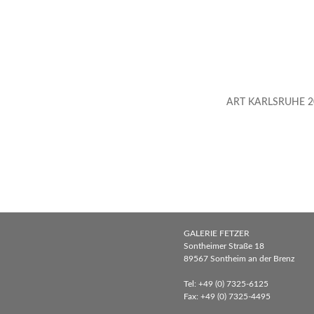
ART KARLSRUHE 20
GALERIE FETZER
Sontheimer Straße 18
89567 Sontheim an der Brenz
Tel: +49 (0) 7325-6125
Fax: +49 (0) 7325-4495