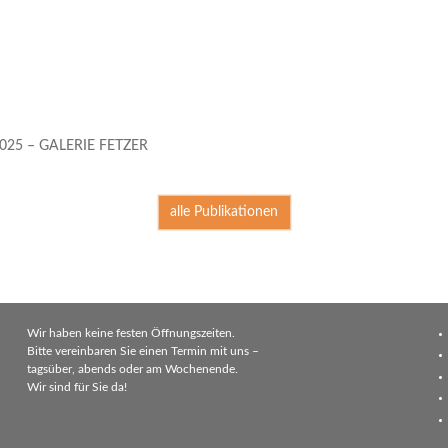
25 – GALERIE FETZER
alle Publikationen
Wir haben keine festen Öffnungszeiten.
Bitte vereinbaren Sie einen Termin mit uns –
tagsüber, abends oder am Wochenende.
Wir sind für Sie da!