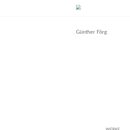
Skip
to
Günther Förg
content
WERKE