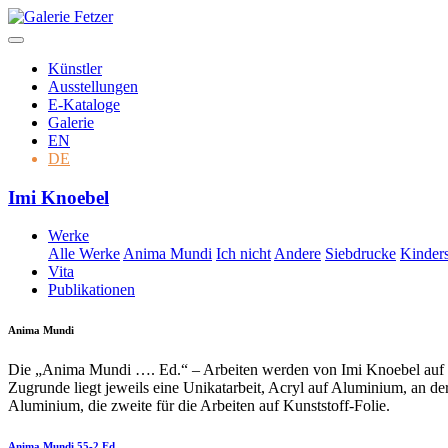
Künstler
Ausstellungen
E-Kataloge
Galerie
EN
DE
Skip
Imi Knoebel
to
content
Werke
Alle Werke
Anima Mundi
Ich nicht
Andere
Siebdrucke
Kinders
Vita
Publikationen
Anima Mundi
Die „Anima Mundi …. Ed.“ – Arbeiten werden von Imi Knoebel auf Kun
Zugrunde liegt jeweils eine Unikatarbeit, Acryl auf Aluminium, an der
Aluminium, die zweite für die Arbeiten auf Kunststoff-Folie.
Anima Mundi 55-2 Ed.