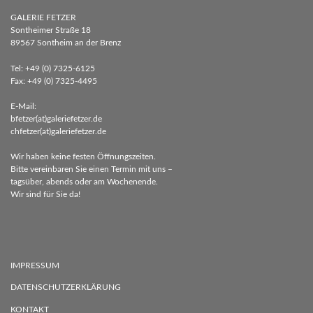
GALERIE FETZER
Sontheimer Straße 18
89567 Sontheim an der Brenz
Tel: +49 (0) 7325-6125
Fax: +49 (0) 7325-4495
E-Mail:
bfetzer(at)galeriefetzer.de
chfetzer(at)galeriefetzer.de
Wir haben keine festen Öffnungszeiten.
Bitte vereinbaren Sie einen Termin mit uns –
tagsüber, abends oder am Wochenende.
Wir sind für Sie da!
IMPRESSUM
DATENSCHUTZERKLÄRUNG
KONTAKT