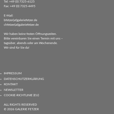
Tel: +49 (0) 7325-6125
Fax: +49 (0) 7325-4495
E-Mail:
bfetzer(at)galeriefetzer.de
chfetzer(at)galeriefetzer.de
Wir haben keine festen Öffnungszeiten.
Bitte vereinbaren Sie einen Termin mit uns –
tagsüber, abends oder am Wochenende.
Wir sind für Sie da!
IMPRESSUM
DATENSCHUTZERKLÄRUNG
KONTAKT
NEWSLETTER
COOKIE-RICHTLINIE (EU)
ALL RIGHTS RESERVED
© 2026
GALERIE FETZER