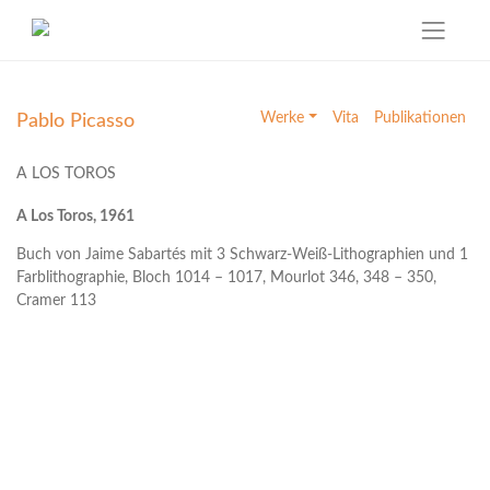
Skip
to
Werke
Vita
Publikationen
Pablo Picasso
content
A LOS TOROS
A Los Toros, 1961
Buch von Jaime Sabartés mit 3 Schwarz-Weiß-Lithographien und 1
Farblithographie, Bloch 1014 – 1017, Mourlot 346, 348 – 350,
Cramer 113