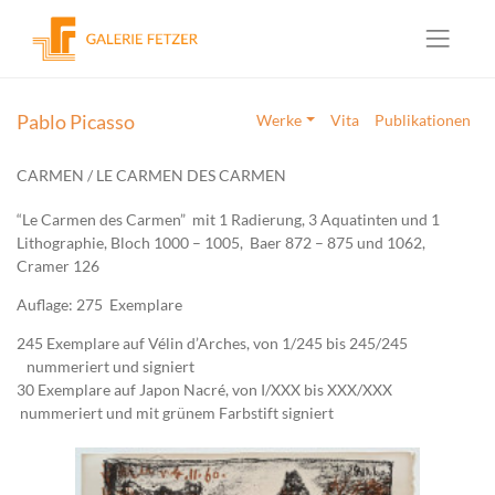
Skip
to
Pablo Picasso
Werke
Vita
Publikationen
content
CARMEN / LE CARMEN DES CARMEN
“Le Carmen des Carmen” mit 1 Radierung, 3 Aquatinten und 1
Lithographie, Bloch 1000 – 1005, Baer 872 – 875 und 1062,
Cramer 126
Auflage: 275 Exemplare
245 Exemplare auf Vélin d’Arches, von 1/245 bis 245/245
nummeriert und signiert
30 Exemplare auf Japon Nacré, von I/XXX bis XXX/XXX
nummeriert und mit grünem Farbstift signiert